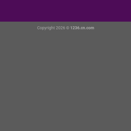
Copyright 2026 ©
1236.cn.com