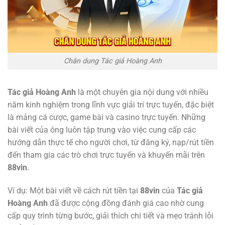
Chân dung Tác giả Hoàng Anh
Tác giả Hoàng Anh
là một chuyên gia nội dung với nhiều
năm kinh nghiệm trong lĩnh vực giải trí trực tuyến, đặc biệt
là mảng cá cược, game bài và casino trực tuyến. Những
bài viết của ông luôn tập trung vào việc cung cấp các
hướng dẫn thực tế cho người chơi, từ đăng ký, nạp/rút tiền
đến tham gia các trò chơi trực tuyến và khuyến mãi trên
88vin
.
Ví dụ: Một bài viết về cách rút tiền tại
88vin
của
Tác giả
Hoàng Anh
đã được cộng đồng đánh giá cao nhờ cung
cấp quy trình từng bước, giải thích chi tiết và mẹo tránh lỗi