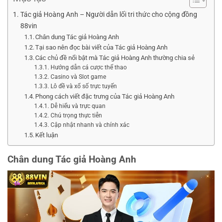
Tác giả Hoàng Anh – Người dẫn lối tri thức cho cộng đồng
88vin
Chân dung Tác giả Hoàng Anh
Tại sao nên đọc bài viết của Tác giả Hoàng Anh
Các chủ đề nổi bật mà Tác giả Hoàng Anh thường chia sẻ
Hướng dẫn cá cược thể thao
Casino và Slot game
Lô đề và xổ số trực tuyến
Phong cách viết đặc trưng của Tác giả Hoàng Anh
Dễ hiểu và trực quan
Chú trọng thực tiễn
Cập nhật nhanh và chính xác
Kết luận
Chân dung Tác giả Hoàng Anh