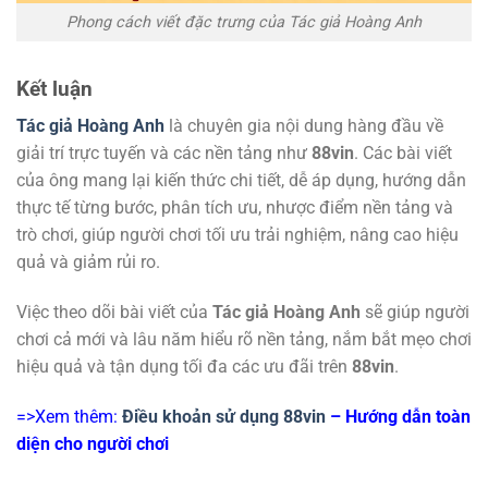
Phong cách viết đặc trưng của Tác giả Hoàng Anh
Kết luận
Tác giả Hoàng Anh
là chuyên gia nội dung hàng đầu về
giải trí trực tuyến và các nền tảng như
88vin
. Các bài viết
của ông mang lại kiến thức chi tiết, dễ áp dụng, hướng dẫn
thực tế từng bước, phân tích ưu, nhược điểm nền tảng và
trò chơi, giúp người chơi tối ưu trải nghiệm, nâng cao hiệu
quả và giảm rủi ro.
Việc theo dõi bài viết của
Tác giả Hoàng Anh
sẽ giúp người
chơi cả mới và lâu năm hiểu rõ nền tảng, nắm bắt mẹo chơi
hiệu quả và tận dụng tối đa các ưu đãi trên
88vin
.
=>Xem thêm:
Điều khoản sử dụng 88vin
– Hướng dẫn toàn
diện cho người chơi